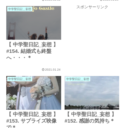
スポンサーリンク
中学聖日記＿妄想
【 中学聖日記_妄想 】
#154. 結婚式も終盤
へ・・・＊
2021.01.24
中学聖日記＿妄想
中学聖日記＿妄想
【 中学聖日記_妄想 】
【 中学聖日記_妄想 】
#153. サプライズ映像
#152. 感謝の気持ち＊
で＊