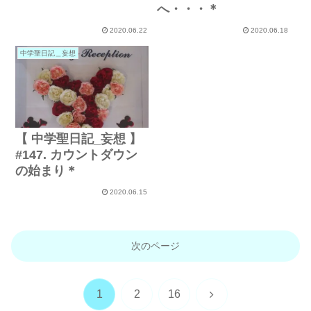
へ・・・＊
2020.06.22
2020.06.18
中学聖日記＿妄想
【 中学聖日記_妄想 】
#147. カウントダウン
の始まり＊
2020.06.15
次のページ
次
1
2
16