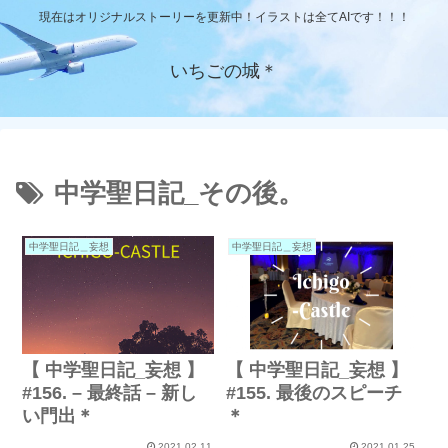
現在はオリジナルストーリーを更新中！イラストは全てAIです！！！
いちごの城＊
中学聖日記_その後。
中学聖日記＿妄想
中学聖日記＿妄想
【 中学聖日記_妄想 】
【 中学聖日記_妄想 】
#156. – 最終話 – 新し
#155. 最後のスピーチ
い門出＊
＊
2021.02.11
2021.01.25