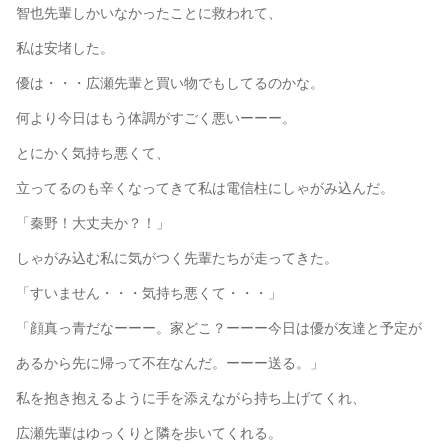
智也先輩しかいなかったことに救われて、
私は安堵した。
優は・・・広瀬先輩と買い物でもしてるのかな。
何より今日はもう体調がすごく悪いーーー。
とにかく気持ち悪くて、
立ってるのも辛くなってきて私は電信柱にしゃがみ込んだ。
「秦野！大丈夫か？！」
しゃがみ込む私に気がつく先輩たちが走ってきた。
「すいません・・・気持ち悪くて・・・」
「顔真っ青だなーーー。家どこ？ーーー今日は優が友達と予定が
あるから先に帰って不在なんだ。ーーー送る。」
私を抱き抱えるように手を添えながら持ち上げてくれ、
広瀬先輩はゆっくりと隣を歩いてくれる。