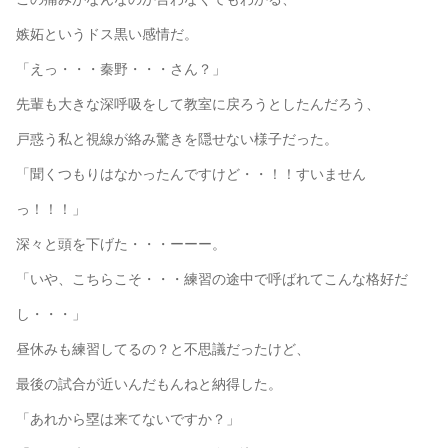
嫉妬というドス黒い感情だ。
「えっ・・・秦野・・・さん？」
先輩も大きな深呼吸をして教室に戻ろうとしたんだろう、
戸惑う私と視線が絡み驚きを隠せない様子だった。
「聞くつもりはなかったんですけど・・！！すいません
っ！！！」
深々と頭を下げた・・・ーーー。
「いや、こちらこそ・・・練習の途中で呼ばれてこんな格好だ
し・・・」
昼休みも練習してるの？と不思議だったけど、
最後の試合が近いんだもんねと納得した。
「あれから塁は来てないですか？」