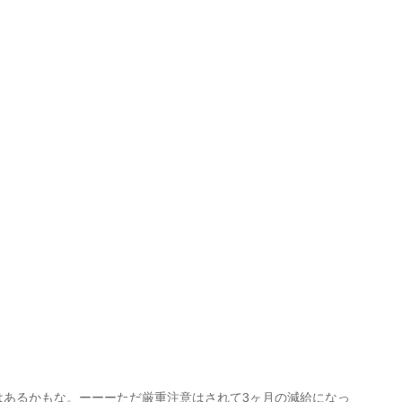
はあるかもな。ーーーただ厳重注意はされて3ヶ月の減給になっ