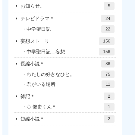
お知らせ。
5
テレビドラマ＊
24
中学聖日記
22
妄想ストーリー
156
中学聖日記＿妄想
156
長編小説＊
86
わたしの好きなひと。
75
君がいる場所
11
雑記＊
2
◇ 健史くん＊
1
短編小説＊
2