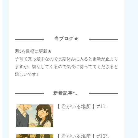
当ブログ★
週3を目標に更新★
子育て真っ最中なので長期休みに入ると更新が止まり
ますが、復活してくるので気長に待っててくださると
嬉しいです♪
新着記事*。
【 君がいる場所 】#11.
【 君がいる場所 】#10*。