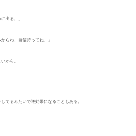
めに出る。」
るからね、自信持ってね。」
しいから。
かしてるみたいで逆効果になることもある。