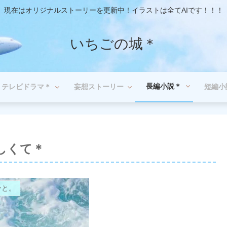
現在はオリジナルストーリーを更新中！イラストは全てAIです！！！
いちごの城＊
長編小説＊
テレビドラマ＊
妄想ストーリー
短編小
愛しくて＊
ひと。