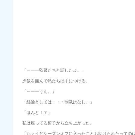
「ーーー監督たちと話したよ。」
夕飯を囲んで私たちは手につける。
「ーーーうん。」
「結論としては・・・制裁はなし。」
「ほんと！？」
私は座ってる椅子から立ち上がった。
「ちょうどシーズンオフに入ったことも助けられたっての