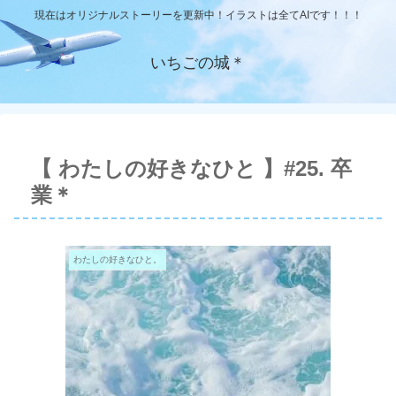
現在はオリジナルストーリーを更新中！イラストは全てAIです！！！
いちごの城＊
【 わたしの好きなひと 】#25. 卒
業＊
わたしの好きなひと。