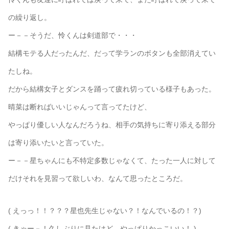
の繰り返し。
ー－－そうだ、怜くんは剣道部で・・・
結構モテる人だったんだ、だって学ランのボタンも全部消えてい
たしね。
だから結構女子とダンスを踊って疲れ切っている様子もあった。
晴菜は断ればいいじゃんって言ってたけど、
やっぱり優しい人なんだろうね、相手の気持ちに寄り添える部分
は寄り添いたいと言っていた。
ー－－星ちゃんにも不特定多数じゃなくて、たった一人に対して
だけそれを見習って欲しいわ、なんて思ったところだ。
( えっっ！！？？？星也先生じゃない？！なんでいるの！？)
( きゃー－！久しぶりに見たけど、やっぱりかっこいい！ )