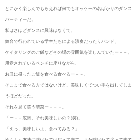
とにかく楽しんでもらえれば何でもオッケーの名ばかりのダンス
パーティーだ。
私はさほどダンスに興味はなくて、
舞台で行われている学生たちによる演奏だったりバンド、
ケイタリングのご飯などその場の雰囲気を楽しんでいたー－－。
用意されているベンチに座りながら、
お皿に盛ったご飯を食べる食べるー－－。
そこまで食べる方ではないけど、美味しくてつい手を出してしま
うほどだった。
それを見て笑う晴菜ー－－－。
「ー－－広瀬、それ美味しいの？(笑)」
「えっ、美味しいよ。食べてみる？」
怜くんも友達に呼ばれては戻って来て、また呼ばれて戻って来て