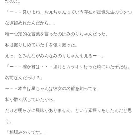
たのよ。
「ー－－良いよね、お兄ちゃんっていう存在が星也先生の心をつ
なぎ留めれたんだから。」
唯一否定的な言葉を言ったのはみのりちゃんだった、
私は握りしめていた手を強く握った。
えっ、とみんながみんなみのりちゃんを見るー－。
「ー－－確か君は・・・望月とカラオケ行った時にいた子だね。
名前なんだっけ？」
ー－－本当は星ちゃんは彼女の名前を知ってる、
私が散々話していたから。
だけど明らかに興味がありません、という素振りをしたんだと思
う。
「相場みのりです。」