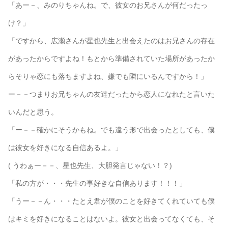
「あー－、みのりちゃんね。で、彼女のお兄さんが何だったっ
け？」
「ですから、広瀬さんが星也先生と出会えたのはお兄さんの存在
があったからですよね！もとから準備されていた場所があったか
らそりゃ恋にも落ちますよね、嫌でも隣にいるんですから！」
ー－－つまりお兄ちゃんの友達だったから恋人になれたと言いた
いんだと思う。
「ー－－確かにそうかもね。でも違う形で出会ったとしても、僕
は彼女を好きになる自信あるよ。」
( うわぁー－－、星也先生、大胆発言じゃない！？)
「私の方が・・・先生の事好きな自信あります！！！」
「うー－－ん・・・たとえ君が僕のことを好きてくれていても僕
はキミを好きになることはないよ。彼女と出会ってなくても、そ