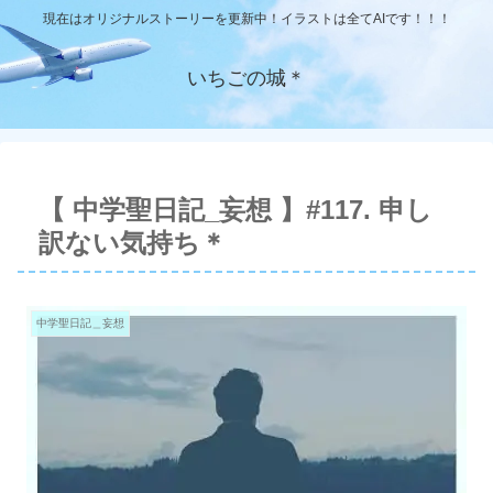
現在はオリジナルストーリーを更新中！イラストは全てAIです！！！
いちごの城＊
【 中学聖日記_妄想 】#117. 申し
訳ない気持ち＊
中学聖日記＿妄想