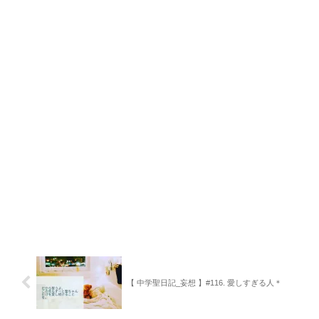
【 中学聖日記_妄想 】#116. 愛しすぎる人＊