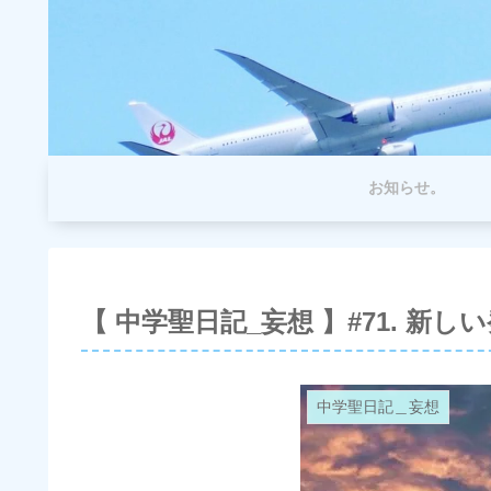
お知らせ。
【 中学聖日記_妄想 】#71. 新し
中学聖日記＿妄想