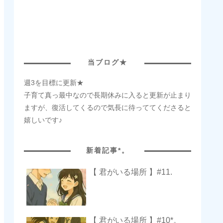
当ブログ★
週3を目標に更新★
子育て真っ最中なので長期休みに入ると更新が止まり
ますが、復活してくるので気長に待っててくださると
嬉しいです♪
新着記事*。
【 君がいる場所 】#11.
【 君がいる場所 】#10*。