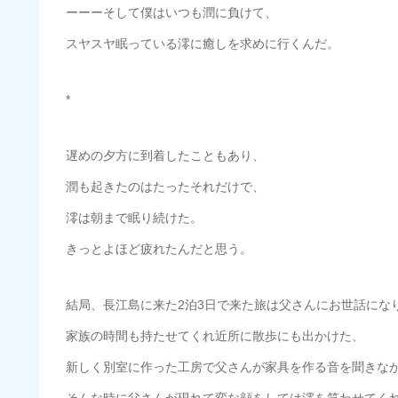
ーーーそして僕はいつも潤に負けて、
スヤスヤ眠っている澪に癒しを求めに行くんだ。
*
遅めの夕方に到着したこともあり、
潤も起きたのはたったそれだけで、
澪は朝まで眠り続けた。
きっとよほど疲れたんだと思う。
結局、長江島に来た2泊3日で来た旅は父さんにお世話にな
家族の時間も持たせてくれ近所に散歩にも出かけた、
新しく別室に作った工房で父さんが家具を作る音を聞きな