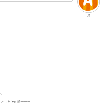
昌
。
た。
うとしたその時ーーー、