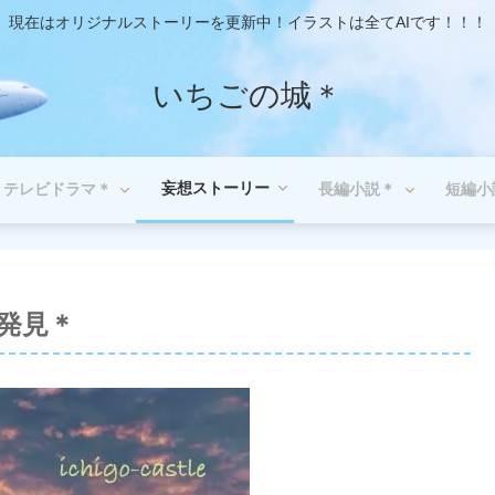
現在はオリジナルストーリーを更新中！イラストは全てAIです！！！
いちごの城＊
妄想ストーリー
テレビドラマ＊
長編小説＊
短編小
い発見＊