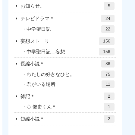
お知らせ。
5
テレビドラマ＊
24
中学聖日記
22
妄想ストーリー
156
中学聖日記＿妄想
156
長編小説＊
86
わたしの好きなひと。
75
君がいる場所
11
雑記＊
2
◇ 健史くん＊
1
短編小説＊
2