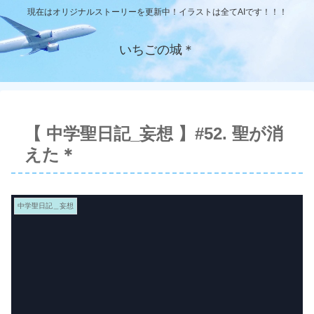
現在はオリジナルストーリーを更新中！イラストは全てAIです！！！
いちごの城＊
【 中学聖日記_妄想 】#52. 聖が消
えた＊
中学聖日記＿妄想