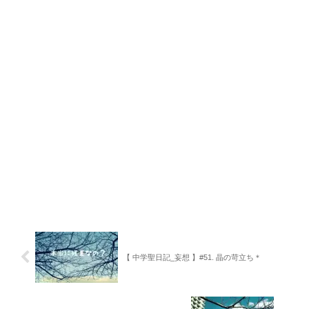
【 中学聖日記_妄想 】#51. 晶の苛立ち＊