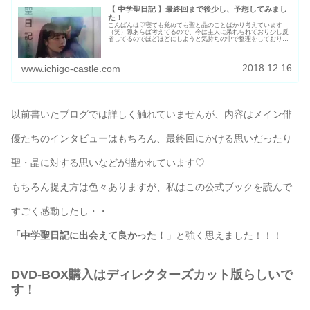
【 中学聖日記 】最終回まで後少し、予想してみまし
た！
こんばんは♡寝ても覚めても聖と晶のことばかり考えています
（笑）隙あらば考えてるので、今は主人に呆れられており少し反
省してるのでほどほどにしようと気持ちの中で整理をしておりま
す（笑）でも公式ビジュアルブック買ってしまったし、最終回ま
での数日は...
2018.12.16
www.ichigo-castle.com
以前書いたブログでは詳しく触れていませんが、内容はメイン俳
優たちのインタビューはもちろん、最終回にかける思いだったり
聖・晶に対する思いなどが描かれています♡
もちろん捉え方は色々ありますが、私はこの公式ブックを読んで
すごく感動したし・・
「中学聖日記に出会えて良かった！」
と強く思えました！！！
DVD-BOX購入はディレクターズカット版らしいで
す！