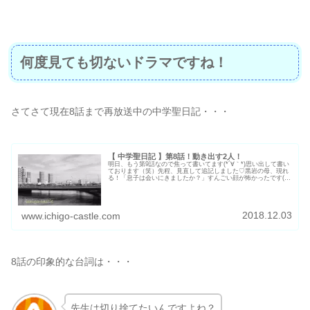
何度見ても切ないドラマですね！
さてさて現在8話まで再放送中の中学聖日記・・・
【 中学聖日記 】第8話！動き出す2人！
明日、もう第9話なので焦って書いてます(*´∀｀*)思い出して書い
ております（笑）先程、見直して追記しました♡黒岩の母、現れ
る！「息子は会いにきましたか？」すんごい顔が怖かったです(￣
∀￣)「3年前から別々に暮らして親子の時間を失ったも同然...
2018.12.03
www.ichigo-castle.com
8話の印象的な台詞は・・・
先生は切り捨てたいんですよね？