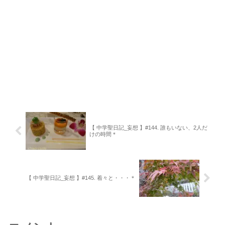
【 中学聖日記_妄想 】#144. 誰もいない、2人だ
けの時間＊
【 中学聖日記_妄想 】#145. 着々と・・・＊