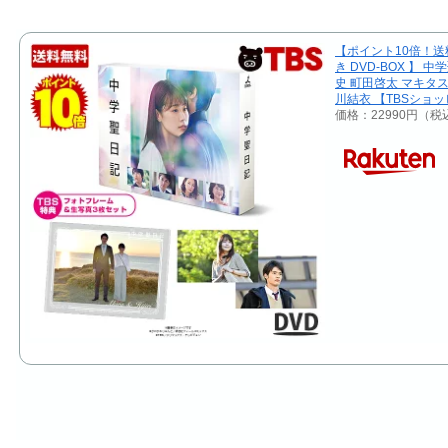
【ポイント10倍！送
き DVD-BOX 】 
史 町田啓太 マキタス
川結衣 【TBSショ
価格：22990円（