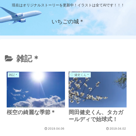
現在はオリジナルストーリーを更新中！イラストは全てAIです！！！
いちごの城＊
雑記＊
雑記＊
◇ 健史くん＊
桜空の綺麗な季節＊
岡田健史くん、タカガ
ールディで始球式！
2019.04.06
2019.04.02